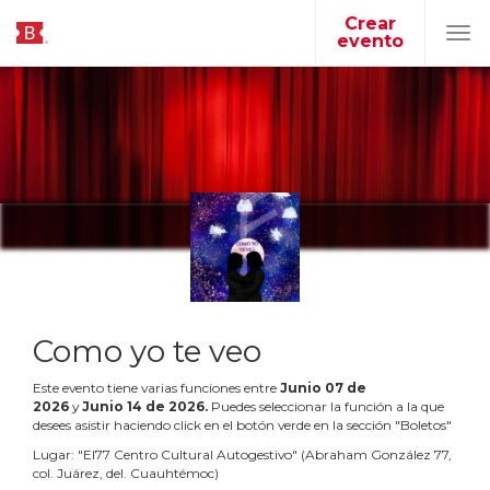
Crear
evento
Tog
navi
Como yo te veo
Este evento tiene varias funciones entre
Junio
07
de
2026
y
Junio
14
de
2026
.
Puedes seleccionar la función a la que
desees asistir haciendo click en el botón verde en la sección "Boletos"
Lugar:
"
El77 Centro Cultural Autogestivo
"
(
Abraham González 77,
col. Juárez, del. Cuauhtémoc
)