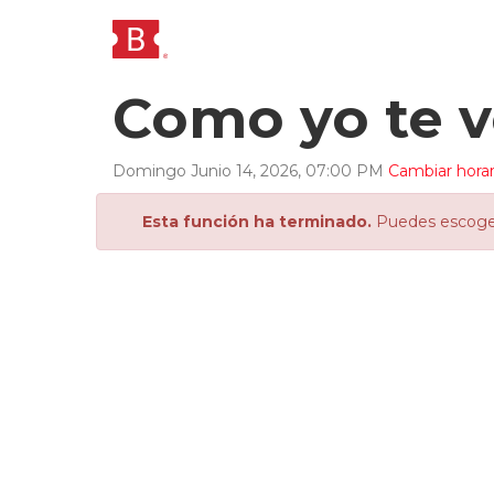
Como yo te 
Domingo
Junio
14
,
2026
,
07
:
00
PM
Cambiar horar
Esta función ha terminado.
Puedes escoger 