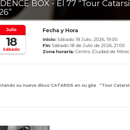
DENCE BOX - El 77 “Tour Catarsi
26”
Julio
Fecha y Hora
18
Inicio:
Sábado
18
Julio
,
2026
,
19
:
00
Fin:
Sábado
18
de
Julio
de
2026
,
21
:
00
Sábado
Zona horaria:
Centro (Ciudad de Méxic
tando su nuevo disco CATARSIS en su gira “Tour Catarsi