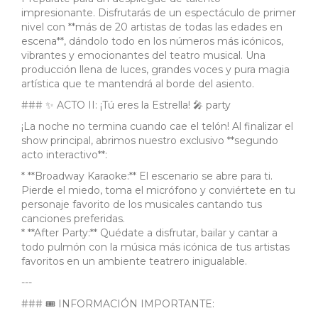
impresionante. Disfrutarás de un espectáculo de primer
nivel con **más de 20 artistas de todas las edades en
escena**, dándolo todo en los números más icónicos,
vibrantes y emocionantes del teatro musical. Una
producción llena de luces, grandes voces y pura magia
artística que te mantendrá al borde del asiento.
### ✨ ACTO II: ¡Tú eres la Estrella! 🎤 party
¡La noche no termina cuando cae el telón! Al finalizar el
show principal, abrimos nuestro exclusivo **segundo
acto interactivo**:
* **Broadway Karaoke:** El escenario se abre para ti.
Pierde el miedo, toma el micrófono y conviértete en tu
personaje favorito de los musicales cantando tus
canciones preferidas.
* **After Party:** Quédate a disfrutar, bailar y cantar a
todo pulmón con la música más icónica de tus artistas
favoritos en un ambiente teatrero inigualable.
---
### 🎟️ INFORMACIÓN IMPORTANTE: