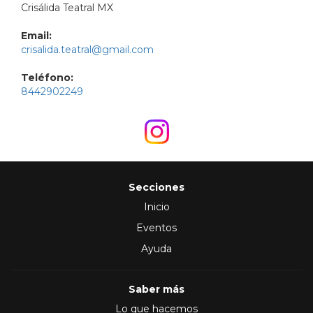
Crisálida Teatral MX
Email:
crisalida.teatral@gmail.com
Teléfono:
8442902249
Secciones
Inicio
Eventos
Ayuda
Saber más
Lo que hacemos