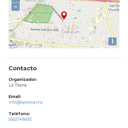
−
i
Contacto
Organizador:
La Titería
Email:
Info@latiteria.mx
Teléfono:
5563749693