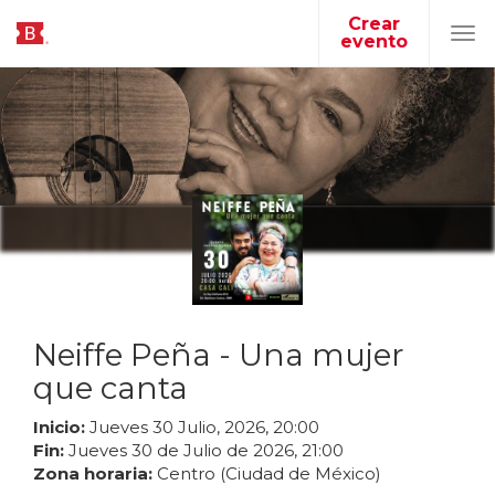
Crear
evento
Tog
navi
Neiffe Peña - Una mujer
que canta
Inicio:
Jueves
30
Julio
,
2026
,
20
:
00
Fin:
Jueves
30
de
Julio
de
2026
,
21
:
00
Zona horaria:
Centro (Ciudad de México)