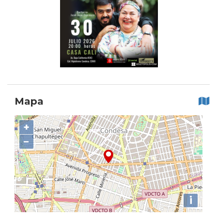
Mapa
+
−
i