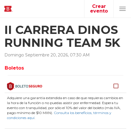
Crear
evento
Tog
navi
II CARRERA DINOS
RUNNING TEAM 5K
Domingo
Septiembre
20
,
2026
,
07
:
30
AM
Boletos
Adquiere una garantía extendida en caso de que requieras cambios en
la hora de la función o no puedas asistir por enfermedad. Espera tu
evento con tranquilidad, por sólo el 10% del valor del boleto (más IVA,
pago mínimo de $10 MXN).
Consulta los beneficios, términos y
condiciones aquí
.