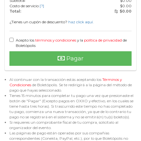
Subtotal
$
0.00
Costo de servicio
[?]
$
0.00
Total:
$
0.00
¿Tienes un cupón de descuento?
haz click aquí.
Acepto los
términos y condiciones
y la
política de privacidad
de
Boletópolis
Pagar
Al continuar con la transacción estás aceptando los
Términos y
Condiciones
de Boletópolis. Se te redirigirá a la página del método de
pago que hayas seleccionado.
Tienes 15 minutos para completar tu pago una vez que presionaste el
botón de "Pagar" (Excepto pagos en OXXO y efectivo, en los cuales se
tiene hasta tres horas). Si trascurrido este tiempo no has completado
tu pago, comienza una nueva transacción, ya que de lo contrario tu
pago no se registrará en el sistema y no se emitirá(n) tu(s) boleto(s).
Si requieres un comprobante fiscal de tu compra, solicítalo al
organizador del evento.
Las páginas de pago están operadas por sus compañías
correspondientes (Conekta, PayPal, etc.), por lo que Boletópolis no