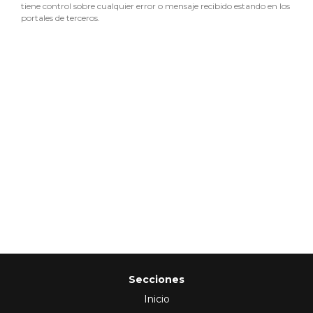
tiene control sobre cualquier error o mensaje recibido estando en los
portales de terceros.
Secciones
Inicio