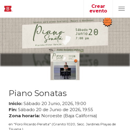
Crear
evento
Tog
navi
Piano Sonatas
Inicio:
Sábado
20
Junio
,
2026
,
19
:
00
Fin:
Sábado
20
de
Junio
de
2026
,
19
:
55
Zona horaria:
Noroeste (Baja California)
en
"
Foro Ricardo Peralta
"
(
Granito 1020, Secc. Jardines Playas de
Tijuana
)