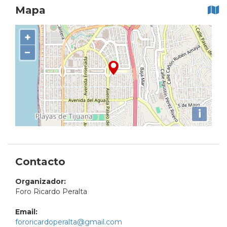
Mapa
+
−
i
Contacto
Organizador:
Foro Ricardo Peralta
Email:
fororicardoperalta@gmail.com