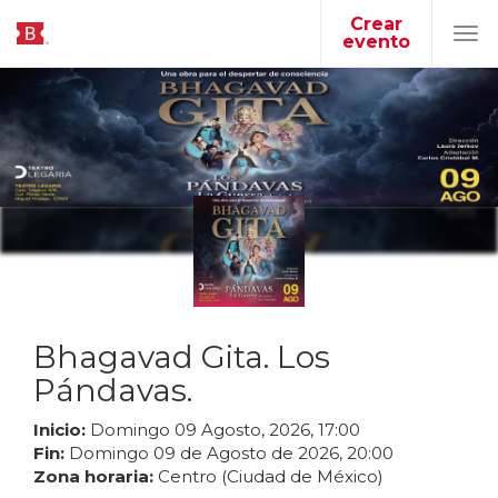
Crear
evento
Tog
navi
Bhagavad Gita. Los
Pándavas.
Inicio:
Domingo
09
Agosto
,
2026
,
17
:
00
Fin:
Domingo
09
de
Agosto
de
2026
,
20
:
00
Zona horaria:
Centro (Ciudad de México)