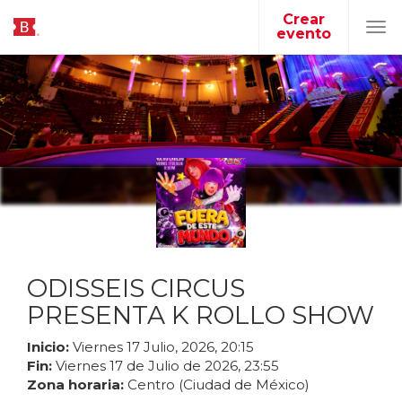
Crear
evento
Tog
navi
ODISSEIS CIRCUS
PRESENTA K ROLLO SHOW
Inicio:
Viernes
17
Julio
,
2026
,
20
:
15
Fin:
Viernes
17
de
Julio
de
2026
,
23
:
55
Zona horaria:
Centro (Ciudad de México)