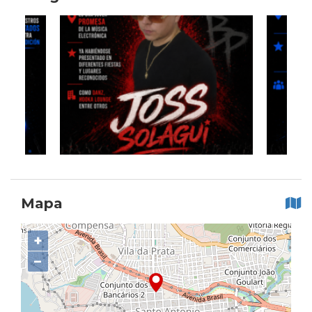
Mapa
+
−