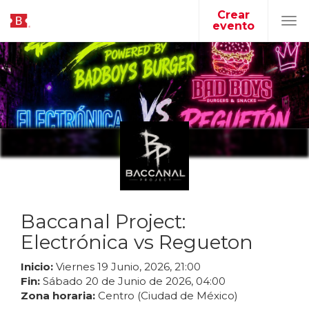
Crear
evento
Tog
navi
Baccanal Project:
Electrónica vs Regueton
Inicio:
Viernes
19
Junio
,
2026
,
21
:
00
Fin:
Sábado
20
de
Junio
de
2026
,
04
:
00
Zona horaria:
Centro (Ciudad de México)