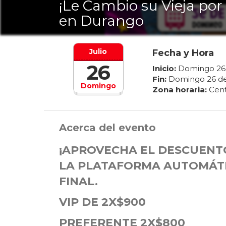
¡Le Cambio su Vieja por
en Durango
Julio
Fecha y Hora
26
Inicio:
Domingo
26
Fin:
Domingo
26
d
Domingo
Zona horaria:
Cent
Acerca del evento
¡APROVECHA EL DESCUENTO
LA PLATAFORMA AUTOMÁTI
FINAL.
VIP DE 2X$900
PREFERENTE 2X$800