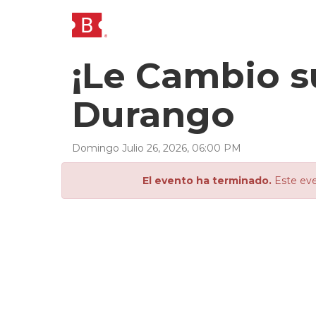
¡Le Cambio s
Durango
Domingo
Julio
26
,
2026
,
06
:
00
PM
El evento ha terminado.
Este eve