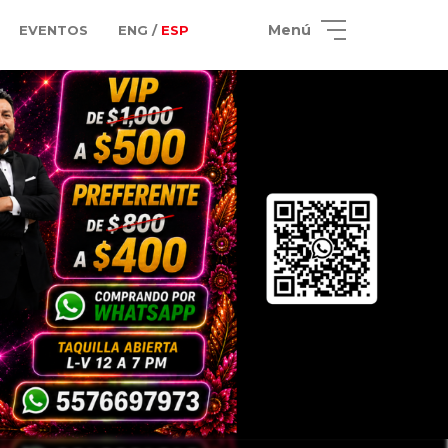
Menú
EVENTOS
ENG /
ESP