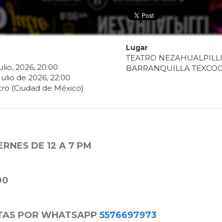
Lugar
TEATRO NEZAHUALPILL
ulio
,
2026
,
20
:
00
BARRANQUILLA TEXCO
Julio
de
2026
,
22
:
00
ro (Ciudad de México)
ERNES DE 12 A 7 PM
00
TAS POR WHATSAPP
5576697973