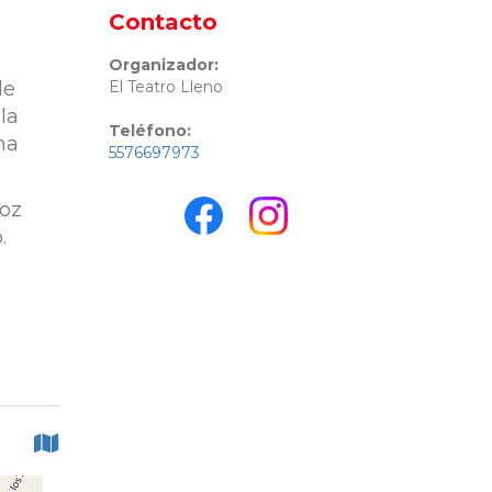
Contacto
Organizador:
de
El Teatro Lleno
la
Teléfono:
ma
5576697973
voz
.