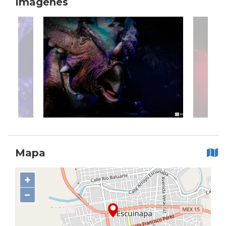
Imágenes
Mapa
+
−