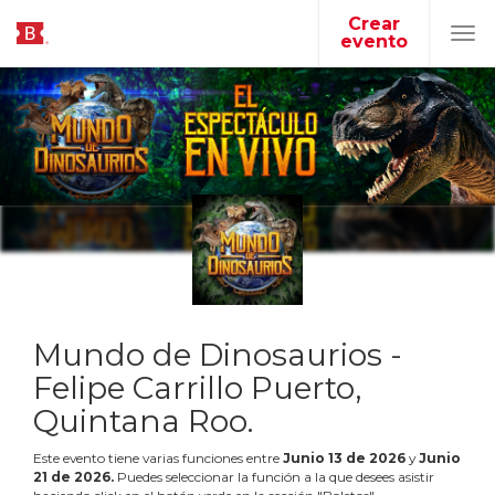
Crear
evento
Tog
navi
Mundo de Dinosaurios -
Felipe Carrillo Puerto,
Quintana Roo.
Este evento tiene varias funciones entre
Junio
13
de
2026
y
Junio
21
de
2026
.
Puedes seleccionar la función a la que desees asistir