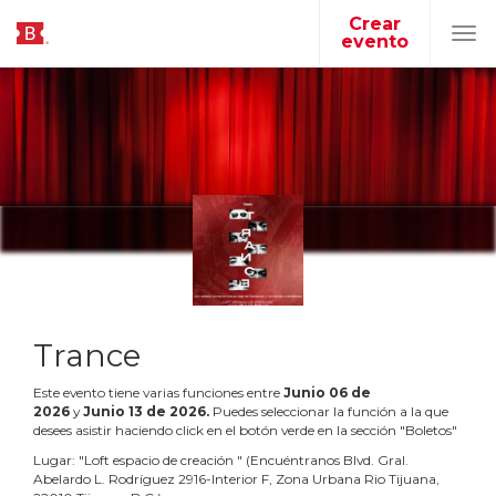
Crear
evento
Tog
navi
Trance
Este evento tiene varias funciones entre
Junio
06
de
2026
y
Junio
13
de
2026
.
Puedes seleccionar la función a la que
desees asistir haciendo click en el botón verde en la sección "Boletos"
Lugar:
"
Loft espacio de creación
"
(
Encuéntranos Blvd. Gral.
Abelardo L. Rodríguez 2916-Interior F, Zona Urbana Rio Tijuana,