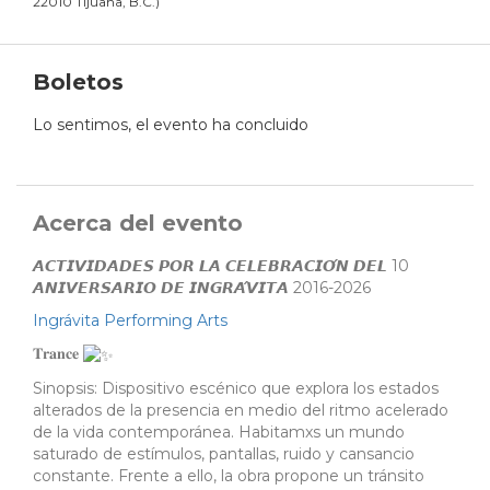
22010 Tijuana, B.C.
)
Boletos
Lo sentimos, el evento ha concluido
Acerca del evento
𝘼𝘾𝙏𝙄𝙑𝙄𝘿𝘼𝘿𝙀𝙎 𝙋𝙊𝙍 𝙇𝘼 𝘾𝙀𝙇𝙀𝘽𝙍𝘼𝘾𝙄𝙊́𝙉 𝘿𝙀𝙇 10
𝘼𝙉𝙄𝙑𝙀𝙍𝙎𝘼𝙍𝙄𝙊 𝘿𝙀 𝙄𝙉𝙂𝙍𝘼́𝙑𝙄𝙏𝘼 2016-2026
Ingrávita Performing Arts
𝐓𝐫𝐚𝐧𝐜𝐞
Sinopsis: Dispositivo escénico que explora los estados
alterados de la presencia en medio del ritmo acelerado
de la vida contemporánea. Habitamxs un mundo
saturado de estímulos, pantallas, ruido y cansancio
constante. Frente a ello, la obra propone un tránsito