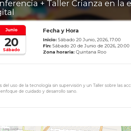
nferencia + Taller Crianza en la 
ital
Junio
Fecha y Hora
20
Inicio:
Sábado
20
Junio
,
2026
,
17
:
00
Fin:
Sábado
20
de
Junio
de
2026
,
20
:
00
Sábado
Zona horaria:
Quintana Roo
 del uso de la tecnología sin supervisión y un Taller sobre las ac
un enfoque de cuidado y desarrollo sano.