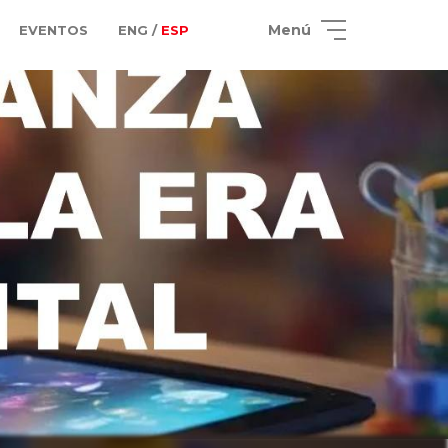
Menú
EVENTOS
ENG /
ESP