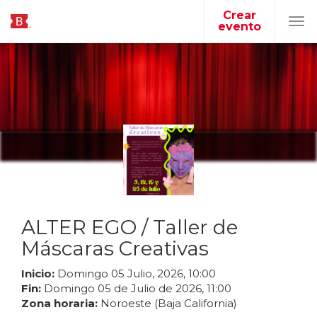
Crear
evento
Tog
navi
ALTER EGO / Taller de
Máscaras Creativas ️
Inicio:
Domingo
05
Julio
,
2026
,
10
:
00
Fin:
Domingo
05
de
Julio
de
2026
,
11
:
00
Zona horaria:
Noroeste (Baja California)