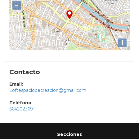
−
i
Contacto
Email:
Loftespaciodecreacion@gmail.com
Teléfono:
6642023691
Secciones