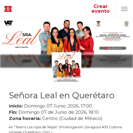
Crear
evento
Tog
navi
Señora Leal en Querétaro
Inicio:
Domingo
07
Junio
,
2026
,
17
:
00
Fin:
Domingo
07
de
Junio
de
2026
,
18
:
10
Zona horaria:
Centro (Ciudad de México)
en
"
Teatro Los hijos de Tespis
"
(
Prolongación Zaragoza #35 Colonia
Virreyes Querétaro, Qro.
)