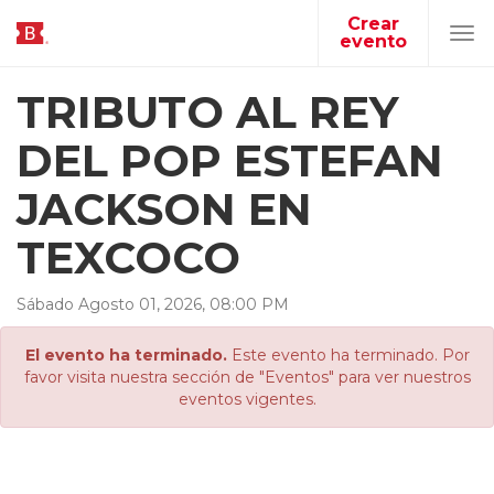
Crear
evento
Tog
navi
TRIBUTO AL REY
DEL POP ESTEFAN
JACKSON EN
TEXCOCO
Sábado
Agosto
01
,
2026
,
08
:
00
PM
El evento ha terminado.
Este evento ha terminado. Por
favor visita nuestra sección de "Eventos" para ver nuestros
eventos vigentes.