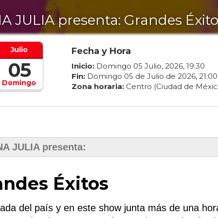
A JULIA presenta: Grandes Éxito
Julio
Fecha y Hora
05
Inicio:
Domingo
05
Julio
,
2026
,
19
:
30
Fin:
Domingo
05
de
Julio
de
2026
,
21
:
00
Domingo
Zona horaria:
Centro (Ciudad de Méxic
A JULIA presenta:
ndes Éxitos
ada del país y en este show junta más de una hor