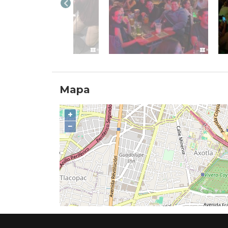
Mapa
+
−