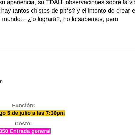
 su apariencia, su TDAH, observaciones sobre la vi
hay tantos chistes de pit*s? y el intento de crear e
l mundo... ¿lo logrará?, no lo sabemos, pero
án
Función:
o 5 de julio a las 7:30pm
Costo:
350 Entrada general