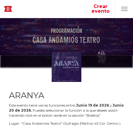
Crear
evento
Tog
navi
ARANYA
Este evento tiene varias funciones entre
Junio
19
de
2026
y
Junio
20
de
2026
.
Puedes seleccionar la función a la que desees asistir
haciendo click en el botón verde en la sección "Boletos"
Lugar:
"
Casa Andamios Teatro
"
(
Sufragio Efectivo 45 Col. Centro
)