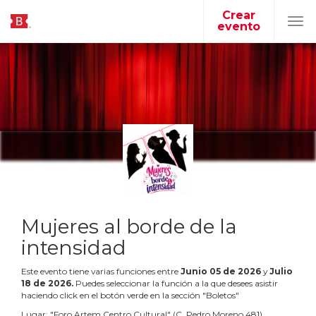
Crear
evento
Tog
navi
Mujeres al borde de la
intensidad
Este evento tiene varias funciones entre
Junio
05
de
2026
y
Julio
18
de
2026
.
Puedes seleccionar la función a la que desees asistir
haciendo click en el botón verde en la sección "Boletos"
Lugar:
"
Foro Artem Centro Cultural
"
(
C. Pedro Moreno 481
)