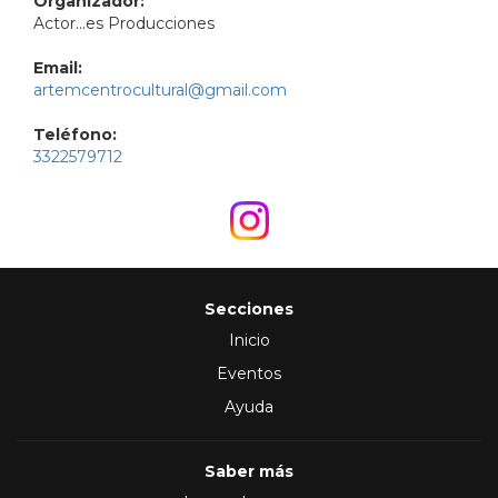
Organizador:
Actor...es Producciones
Email:
artemcentrocultural@gmail.com
Teléfono:
3322579712
Secciones
Inicio
Eventos
Ayuda
Saber más