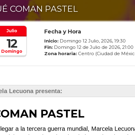
É COMAN PASTEL
Julio
Fecha y Hora
12
Inicio:
Domingo
12
Julio
,
2026
,
19
:
30
Fin:
Domingo
12
de
Julio
de
2026
,
21
:
00
Domingo
Zona horaria:
Centro (Ciudad de Méxic
ela Lecuona presenta:
COMAN PASTEL
legar a la tercera guerra mundial, Marcela Lecuon