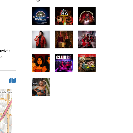
nvivio
o.