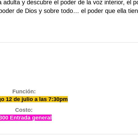
 adulta y descubre el poder de la voz interior, el p
l poder de Dios y sobre todo… el poder que ella tie
Función:
 12 de julio a las 7:30pm
Costo:
300 Entrada general