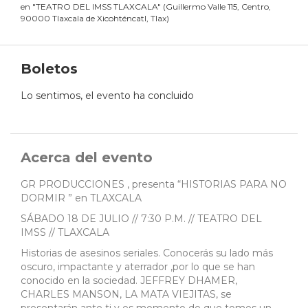
en
"
TEATRO DEL IMSS TLAXCALA
"
(
Guillermo Valle 115, Centro,
90000 Tlaxcala de Xicohténcatl, Tlax
)
Boletos
Lo sentimos, el evento ha concluido
Acerca del evento
GR PRODUCCIONES , presenta “HISTORIAS PARA NO
DORMIR ” en TLAXCALA
SÁBADO 18 DE JULIO // 7:30 P.M. // TEATRO DEL
IMSS // TLAXCALA
Historias de asesinos seriales. Conocerás su lado más
oscuro, impactante y aterrador ,por lo que se han
conocido en la sociedad. JEFFREY DHAMER,
CHARLES MANSON, LA MATA VIEJITAS, se