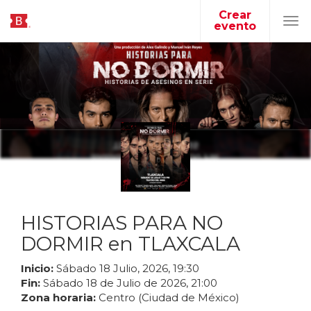
Crear
evento
Tog
navi
HISTORIAS PARA NO
DORMIR en TLAXCALA
Inicio:
Sábado
18
Julio
,
2026
,
19
:
30
Fin:
Sábado
18
de
Julio
de
2026
,
21
:
00
Zona horaria:
Centro (Ciudad de México)