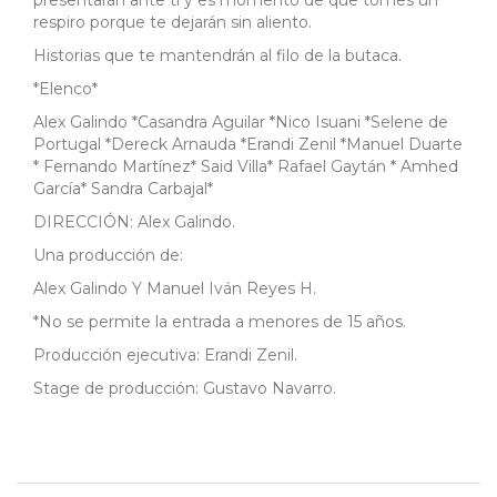
presentarán ante ti y es momento de que tomes un
respiro porque te dejarán sin aliento.
Historias que te mantendrán al filo de la butaca.
*Elenco*
Alex Galindo *Casandra Aguilar *Nico Isuani *Selene de
Portugal *Dereck Arnauda *Erandi Zenil *Manuel Duarte
* Fernando Martínez* Said Villa* Rafael Gaytán * Amhed
García* Sandra Carbajal*
DIRECCIÓN: Alex Galindo.
Una producción de:
Alex Galindo Y Manuel Iván Reyes H.
*No se permite la entrada a menores de 15 años.
Producción ejecutiva: Erandi Zenil.
Stage de producción: Gustavo Navarro.