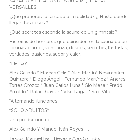
SÁBADO 8 DE AGOSTO 8:00 P.M. / TEATRO
VERSALLES
¿Qué prefieres, la fantasía o la realidad? ¿ Hasta dónde
llegan tus desos ?
¿Qué secretos esconde la sauna de un gimnasio?
Historias de hombres que coinciden en la sauna de un
gimnasio, amor, venganza, deseos, secretos, fantasías,
verdades, pasiones, sudor y calor.
*Elenco*
Alex Galindo * Marcos Celis * Alan Martín* Newmarker
Quintero * Diego Ángel * Fernando Martínez * Andrés
Torres Orozco * Juan Carlos Luna * Gio Meza * Fredd
Arnaldo * Rafael Gaytán* Viko Ragali * Said Villa.
*Alternando funciones
*SOLO ADULTOS*
Una producción de:
Alex Galindo Y Manuel Iván Reyes H.
Textos: Manuel Iván Reyes y Alex Galindo.