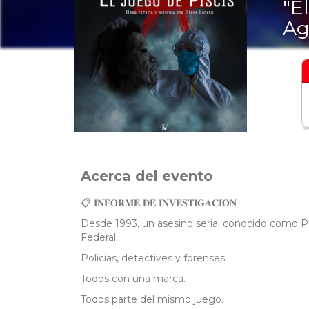
"E
Ag
Acerca del evento
📋 𝐈𝐍𝐅𝐎𝐑𝐌𝐄 𝐃𝐄 𝐈𝐍𝐕𝐄𝐒𝐓𝐈𝐆𝐀𝐂𝐈𝐎𝐍
Desde 1993, un asesino serial conocido como PI
Federal.
Policías, detectives y forenses...
Todos con una marca.
Todos parte del mismo juego.