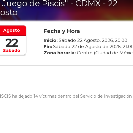
l Juego de Piscis" - CDMX - 22
osto
Agosto
Fecha y Hora
22
Inicio:
Sábado
22
Agosto
,
2026
,
20
:
00
Fin:
Sábado
22
de
Agosto
de
2026
,
21
:
0
Sábado
Zona horaria:
Centro (Ciudad de Méxic
SCIS ha dejado 14 víctimas dentro del Servicio de Investigación