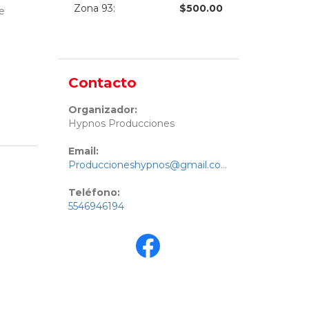
Zona 93
:
$
500.00
e
Contacto
Organizador:
Hypnos Producciones
Email:
Produccioneshypnos@gmail.com
Teléfono:
5546946194