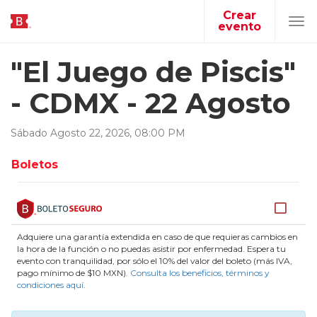
Crear
evento
Tog
navi
"El Juego de Piscis"
- CDMX - 22 Agosto
Sábado
Agosto
22
,
2026
,
08
:
00
PM
Boletos
Adquiere una garantía extendida en caso de que requieras cambios en
la hora de la función o no puedas asistir por enfermedad. Espera tu
evento con tranquilidad, por sólo el 10% del valor del boleto (más IVA,
pago mínimo de $10 MXN).
Consulta los beneficios, términos y
condiciones aquí
.