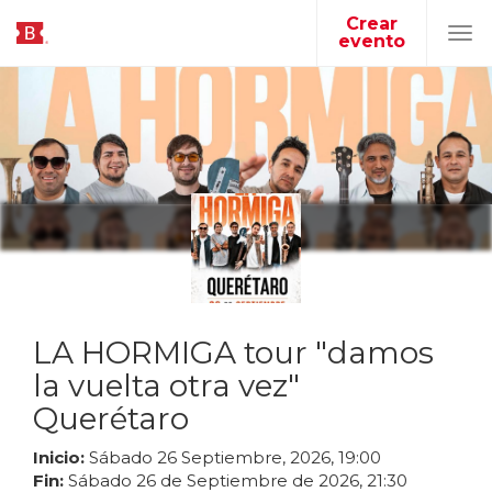
Crear
evento
Tog
navi
LA HORMIGA tour "damos
la vuelta otra vez"
Querétaro
Inicio:
Sábado
26
Septiembre
,
2026
,
19
:
00
Fin:
Sábado
26
de
Septiembre
de
2026
,
21
:
30