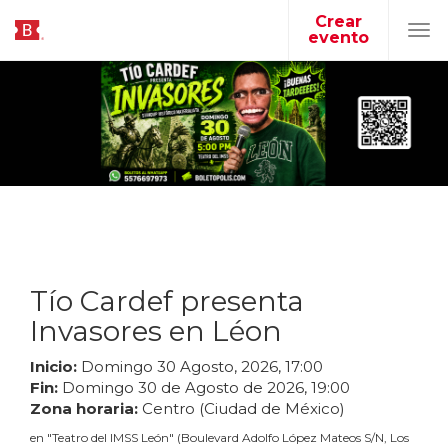
Crear
evento
Tog
navi
Tío Cardef presenta
Invasores en Léon
Inicio:
Domingo
30
Agosto
,
2026
,
17
:
00
Fin:
Domingo
30
de
Agosto
de
2026
,
19
:
00
Zona horaria:
Centro (Ciudad de México)
en
"
Teatro del IMSS León
"
(
Boulevard Adolfo López Mateos S/N, Los