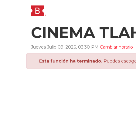
CINEMA TLA
Jueves
Julio
09
,
2026
,
03
:
30
PM
Cambiar horario
Esta función ha terminado.
Puedes escoger 