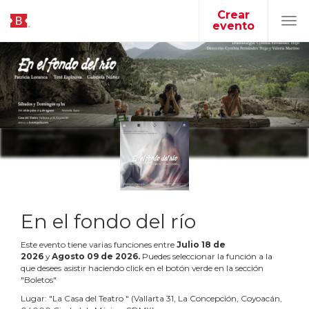
Crear
evento
Tog
navi
En el fondo del río
Este evento tiene varias funciones entre
Julio
18
de
2026
y
Agosto
09
de
2026
.
Puedes seleccionar la función a la
que desees asistir haciendo click en el botón verde en la sección
"Boletos"
Lugar:
"
La Casa del Teatro
"
(
Vallarta 31, La Concepción, Coyoacán,