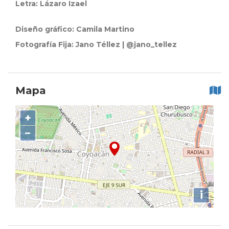
Letra: Lázaro Izael
Diseño gráfico: Camila Martino
Fotografía Fija: Jano Téllez | @jano_tellez
Mapa
+
−
i