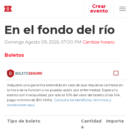
Crear
evento
Tog
navi
En el fondo del río
Domingo
Agosto
09
,
2026
,
07
:
00
PM
Cambiar horario
Boletos
Adquiere una garantía extendida en caso de que requieras cambios en
la hora de la función o no puedas asistir por enfermedad. Espera tu
evento con tranquilidad, por sólo el 10% del valor del boleto (más IVA,
pago mínimo de $10 MXN).
Consulta los beneficios, términos y
condiciones aquí
.
Tipo de boleto
Cantidad
Importe
a