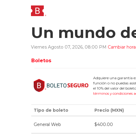
Un mundo de
Viernes
Agosto
07
,
2026
,
08
:
00
PM
Cambiar hora
Boletos
Adquiere una garantía ex
función o no puedas asis
el 10% del valor del bol
términos y condiciones a
Tipo de boleto
Precio (MXN)
General Web
$
400.00