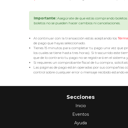
Importante:
Asegúrate de que estás comprando boletos p
boletos no se pueden hacer cambios ni cancelaciones.
Al continuar con la transacción estás aceptando los
Térmi
de pago que hayas seleccionado.
Tienes 15 minutos para completar tu pago una vez que pre
los cuales se tiene hasta tres horas). Si trascurrido est
que de lo contrario tu pago no se registrará en el sistema y 
Si requieres un comprobante fiscal de tu compra, solicítal
Las páginas de pago están operadas por sus compañías corr
control sobre cualquier error o mensaje recibido estando en
Secciones
Inicio
Eventos
Ayuda