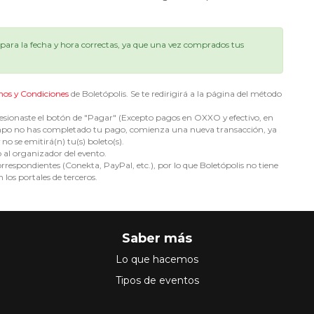
ara la fecha y hora correctas, ya que una vez comprados tus
nos y Condiciones
de Boletópolis. Se te redirigirá a la página del método
sionaste el botón de "Pagar" (Excepto pagos en OXXO y efectivo, en
e tiempo no has completado tu pago, comienza una nueva transacción, ya
no se emitirá(n) tu(s) boleto(s).
o al organizador del evento.
espondientes (Conekta, PayPal, etc.), por lo que Boletópolis no tiene
 los portales de terceros.
Saber más
Lo que hacemos
Tipos de eventos