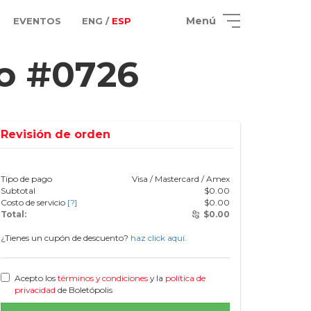
Menú
EVENTOS
ENG /
ESP
o #0726
Revisión de orden
Tipo de pago
Visa / Mastercard / Amex
Subtotal
$
0.00
Costo de servicio
[?]
$
0.00
Total:
$
0.00
¿Tienes un cupón de descuento?
haz click aquí.
Acepto los
términos y condiciones
y la
política de
privacidad
de Boletópolis