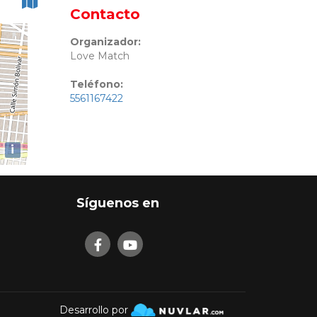
Contacto
Organizador:
Love Match
Teléfono:
5561167422
i
Síguenos en
Desarrollo por