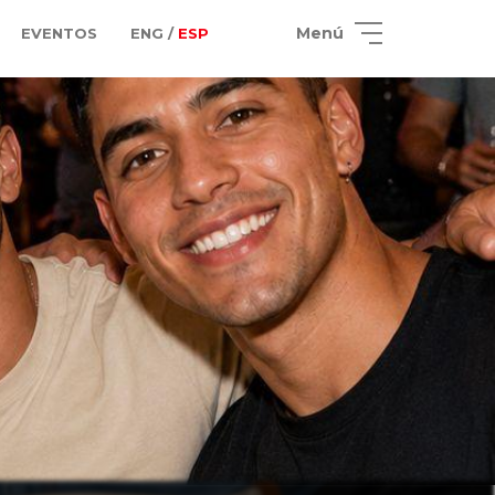
Menú
EVENTOS
ENG /
ESP