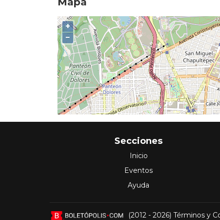
Mapa
+
−
Secciones
Inicio
Eventos
Ayuda
(2012 - 2026)
Términos y C