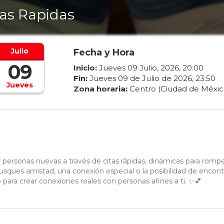
tas Rapidas
Julio
Fecha y Hora
09
Inicio:
Jueves
09
Julio
,
2026
,
20
:
00
Fin:
Jueves
09
de
Julio
de
2026
,
23
:
50
Jueves
Zona horaria:
Centro (Ciudad de Méxic
 personas nuevas a través de citas rápidas, dinámicas para rompe
usques amistad, una conexión especial o la posibilidad de encontr
para crear conexiones reales con personas afines a ti. ✨💕