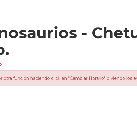
osaurios - Chet
o.
o
otra función haciendo click en "Cambiar Horario" o viendo los e