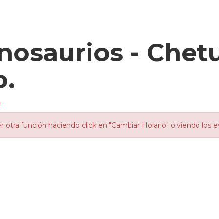
osaurios - Chet
o.
o
otra función haciendo click en "Cambiar Horario" o viendo los e