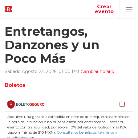
Crear
evento
Tog
navi
Entretangos,
Danzones y un
Poco Más
Sábado
Agosto
22
,
2026
,
01
:
00
PM
Cambiar horario
Boletos
Adquiere una garantía extendida en caso de que requieras cambios en
la hora de la función o no puedas asistir por enfermedad. Espera tu
evento con tranquilidad, por sólo el 10% del valor del boleto (más IVA,
pago mínimo de $10 MXN).
Consulta los beneficios, términos y
condiciones aquí
.