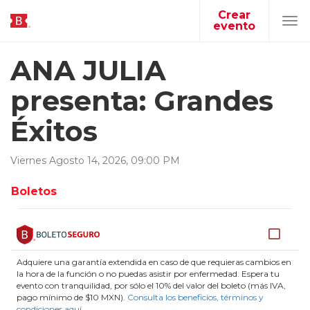
Crear
evento
Tog
navi
ANA JULIA
presenta: Grandes
Éxitos
Viernes
Agosto
14
,
2026
,
09
:
00
PM
Boletos
Adquiere una garantía extendida en caso de que requieras cambios en
la hora de la función o no puedas asistir por enfermedad. Espera tu
evento con tranquilidad, por sólo el 10% del valor del boleto (más IVA,
pago mínimo de $10 MXN).
Consulta los beneficios, términos y
condiciones aquí
.