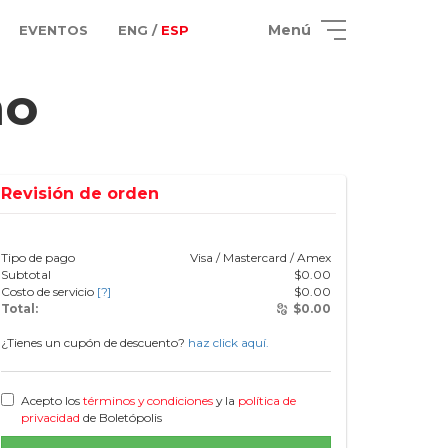
Menú
EVENTOS
ENG /
ESP
no
Revisión de orden
Tipo de pago
Visa / Mastercard / Amex
Subtotal
$
0.00
Costo de servicio
[?]
$
0.00
Total:
$
0.00
¿Tienes un cupón de descuento?
haz click aquí.
Acepto los
términos y condiciones
y la
política de
privacidad
de Boletópolis