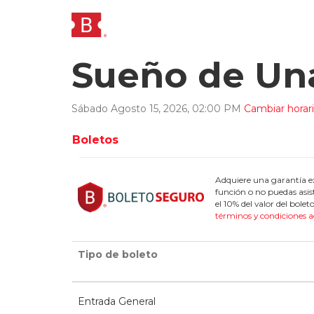
Sueño de Un
Sábado
Agosto
15
,
2026
,
02
:
00
PM
Cambiar horar
Boletos
Adquiere una garantía ex
función o no puedas asis
el 10% del valor del bol
términos y condiciones a
Tipo de boleto
Entrada General