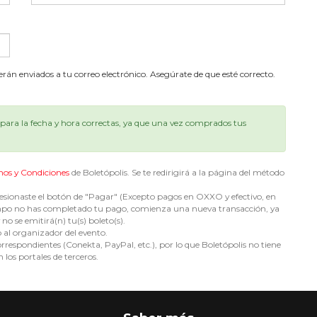
serán enviados a tu correo electrónico. Asegúrate de que esté correcto.
ara la fecha y hora correctas, ya que una vez comprados tus
nos y Condiciones
de Boletópolis. Se te redirigirá a la página del método
sionaste el botón de "Pagar" (Excepto pagos en OXXO y efectivo, en
e tiempo no has completado tu pago, comienza una nueva transacción, ya
no se emitirá(n) tu(s) boleto(s).
o al organizador del evento.
espondientes (Conekta, PayPal, etc.), por lo que Boletópolis no tiene
 los portales de terceros.