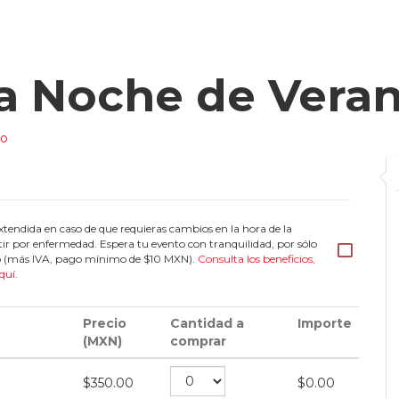
a Noche de Vera
io
tendida en caso de que requieras cambios en la hora de la
tir por enfermedad. Espera tu evento con tranquilidad, por sólo
eto (más IVA, pago mínimo de $10 MXN).
Consulta los beneficios,
quí
.
Precio
Cantidad a
Importe
(MXN)
comprar
$
350.00
$
0.00