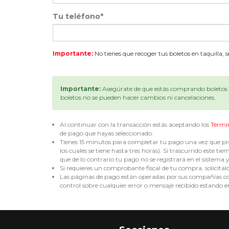
Tu teléfono*
Importante:
No tienes que recoger tus boletos en taquilla, 
Importante:
Asegúrate de que estás comprando boletos p
boletos no se pueden hacer cambios ni cancelaciones.
Al continuar con la transacción estás aceptando los
Térmi
de pago que hayas seleccionado.
Tienes 15 minutos para completar tu pago una vez que pre
los cuales se tiene hasta tres horas). Si trascurrido est
que de lo contrario tu pago no se registrará en el sistema y 
Si requieres un comprobante fiscal de tu compra, solicítal
Las páginas de pago están operadas por sus compañías corr
control sobre cualquier error o mensaje recibido estando en