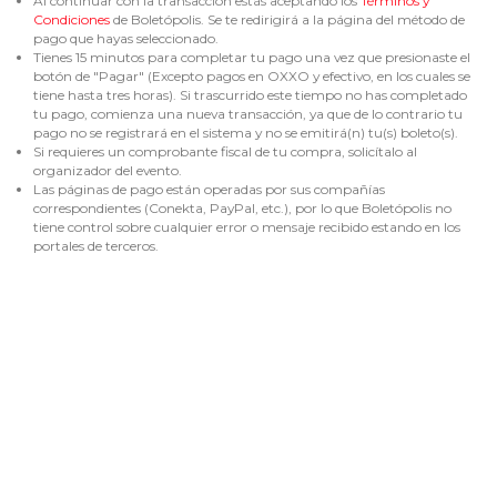
Al continuar con la transacción estás aceptando los
Términos y
Condiciones
de Boletópolis. Se te redirigirá a la página del método de
pago que hayas seleccionado.
Tienes 15 minutos para completar tu pago una vez que presionaste el
botón de "Pagar" (Excepto pagos en OXXO y efectivo, en los cuales se
tiene hasta tres horas). Si trascurrido este tiempo no has completado
tu pago, comienza una nueva transacción, ya que de lo contrario tu
pago no se registrará en el sistema y no se emitirá(n) tu(s) boleto(s).
Si requieres un comprobante fiscal de tu compra, solicítalo al
organizador del evento.
Las páginas de pago están operadas por sus compañías
correspondientes (Conekta, PayPal, etc.), por lo que Boletópolis no
tiene control sobre cualquier error o mensaje recibido estando en los
portales de terceros.