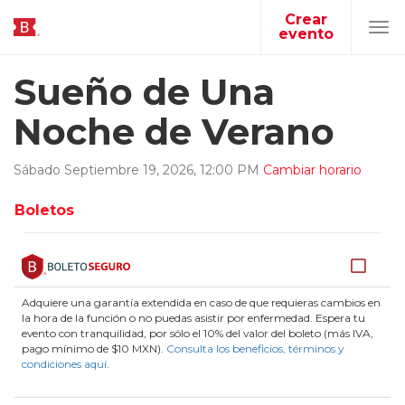
Crear
evento
Tog
navi
Sueño de Una
Noche de Verano
Sábado
Septiembre
19
,
2026
,
12
:
00
PM
Cambiar horario
Boletos
Adquiere una garantía extendida en caso de que requieras cambios en
la hora de la función o no puedas asistir por enfermedad. Espera tu
evento con tranquilidad, por sólo el 10% del valor del boleto (más IVA,
pago mínimo de $10 MXN).
Consulta los beneficios, términos y
condiciones aquí
.