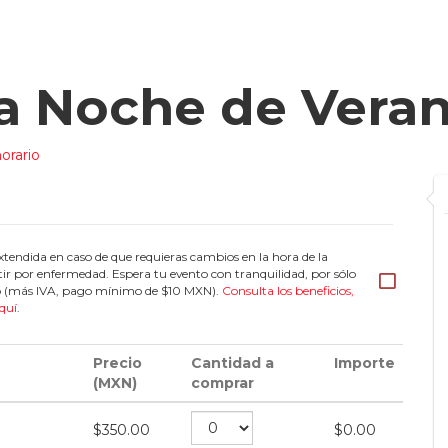
a Noche de Vera
orario
tendida en caso de que requieras cambios en la hora de la
tir por enfermedad. Espera tu evento con tranquilidad, por sólo
eto (más IVA, pago mínimo de $10 MXN).
Consulta los beneficios,
quí
.
Precio
Cantidad a
Importe
(MXN)
comprar
$
350.00
$
0.00