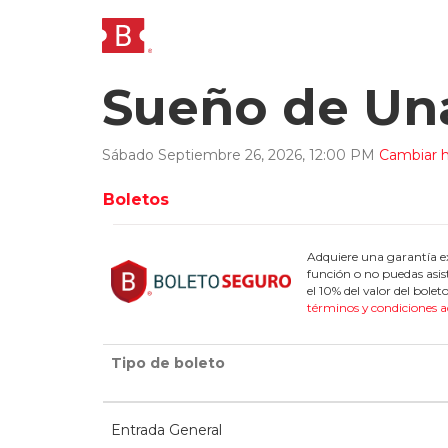
Sueño de Un
Sábado
Septiembre
26
,
2026
,
12
:
00
PM
Cambiar h
Boletos
Adquiere una garantía ex
función o no puedas asis
el 10% del valor del bol
términos y condiciones a
Tipo de boleto
Entrada General