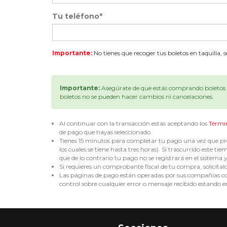
Tu teléfono*
Importante:
No tienes que recoger tus boletos en taquilla, 
Importante:
Asegúrate de que estás comprando boletos p
boletos no se pueden hacer cambios ni cancelaciones.
Al continuar con la transacción estás aceptando los
Térmi
de pago que hayas seleccionado.
Tienes 15 minutos para completar tu pago una vez que pre
los cuales se tiene hasta tres horas). Si trascurrido est
que de lo contrario tu pago no se registrará en el sistema y 
Si requieres un comprobante fiscal de tu compra, solicítal
Las páginas de pago están operadas por sus compañías corr
control sobre cualquier error o mensaje recibido estando en