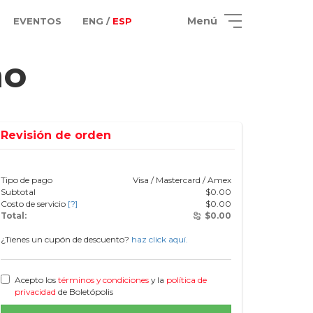
Menú
EVENTOS
ENG /
ESP
no
Revisión de orden
Tipo de pago
Visa / Mastercard / Amex
Subtotal
$
0.00
Costo de servicio
[?]
$
0.00
Total:
$
0.00
¿Tienes un cupón de descuento?
haz click aquí.
Acepto los
términos y condiciones
y la
política de
privacidad
de Boletópolis