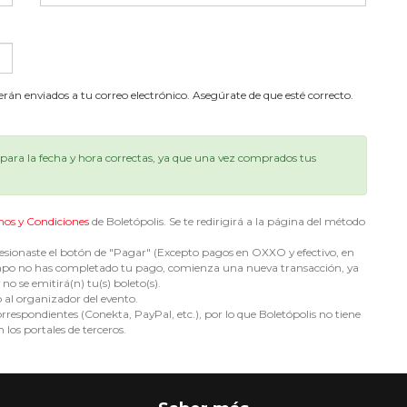
serán enviados a tu correo electrónico. Asegúrate de que esté correcto.
ara la fecha y hora correctas, ya que una vez comprados tus
nos y Condiciones
de Boletópolis. Se te redirigirá a la página del método
sionaste el botón de "Pagar" (Excepto pagos en OXXO y efectivo, en
e tiempo no has completado tu pago, comienza una nueva transacción, ya
no se emitirá(n) tu(s) boleto(s).
o al organizador del evento.
espondientes (Conekta, PayPal, etc.), por lo que Boletópolis no tiene
 los portales de terceros.