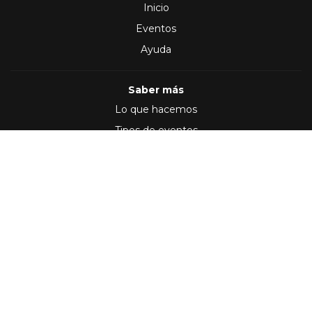
Inicio
Eventos
Ayuda
Saber más
Lo que hacemos
Tipos de eventos
Síguenos en
(2012 - 2026)
Términos y Condiciones
,
Política de privacidad
Desarrollo por