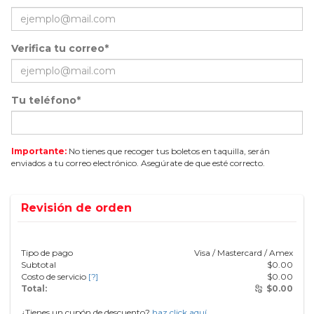
Verifica tu correo*
Tu teléfono*
Importante:
No tienes que recoger tus boletos en taquilla, serán
enviados a tu correo electrónico. Asegúrate de que esté correcto.
Revisión de orden
Tipo de pago
Visa / Mastercard / Amex
Subtotal
$
0.00
Costo de servicio
[?]
$
0.00
Total:
$
0.00
¿Tienes un cupón de descuento?
haz click aquí.