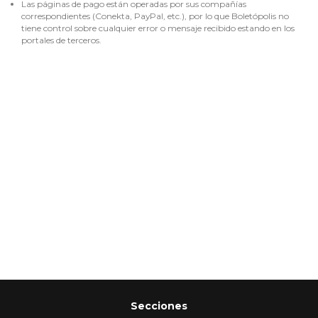
Las páginas de pago están operadas por sus compañías
correspondientes (Conekta, PayPal, etc.), por lo que Boletópolis no
tiene control sobre cualquier error o mensaje recibido estando en los
portales de terceros.
Secciones