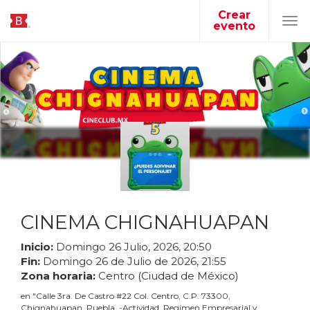
Crear
evento
Tog
navi
CINEMA CHIGNAHUAPAN
Inicio:
Domingo
26
Julio
,
2026
,
20
:
50
Fin:
Domingo
26
de
Julio
de
2026
,
21
:
55
Zona horaria:
Centro (Ciudad de México)
en
"
Calle 3ra. De Castro #22 Col. Centro, C.P. 73300,
Chignahuapan, Puebla. -Actividad. Regimen Empresarial y