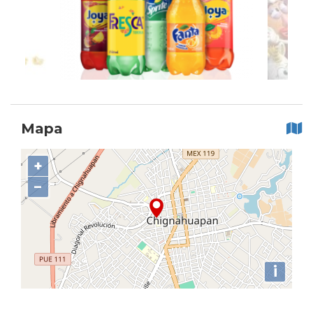
Mapa
+
−
i