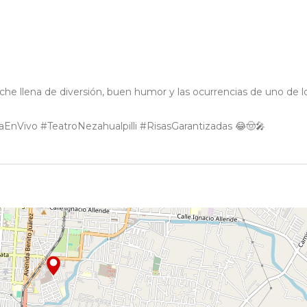
he llena de diversión, buen humor y las ocurrencias de uno de l
Vivo #TeatroNezahualpilli #RisasGarantizadas 😂🤠🎤