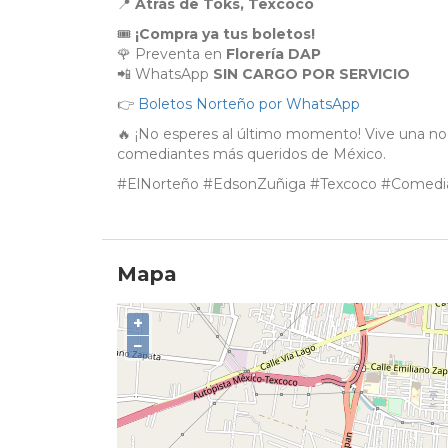
📍
Atrás de Toks, Texcoco
🎟️
¡Compra ya tus boletos!
🌹 Preventa en
Florería DAP
📲 WhatsApp
SIN CARGO POR SERVICIO
👉
Boletos Norteño por WhatsApp
🔥 ¡No esperes al último momento! Vive una noc
comediantes más queridos de México.
#ElNorteño #EdsonZuñiga #Texcoco #ComediaEn
Mapa
+
−