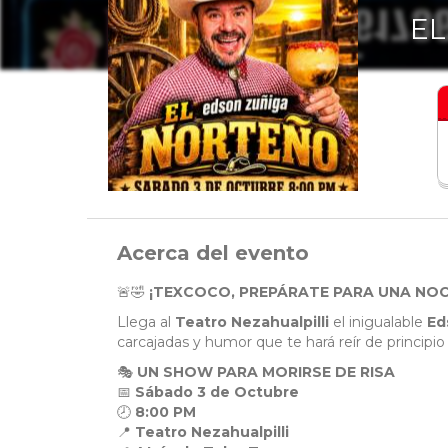
EL
Acerca del evento
🚨🤣
¡TEXCOCO, PREPÁRATE PARA UNA NOC
Llega al
Teatro Nezahualpilli
el inigualable
Ed
carcajadas y humor que te hará reír de principio 
🎭
UN SHOW PARA MORIRSE DE RISA
📅
Sábado 3 de Octubre
🕗
8:00 PM
📍
Teatro Nezahualpilli