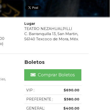
Lugar
TEATRO NEZAHUALPILLI
C. Barranquilla 13, San Martin,
00
56140 Texcoco de Mora, Méx.
o)
Boletos
Comprar Boletos
ias,
VIP
:
$
690.00
PREFERENTE
:
$
580.00
GENERAL
:
$
400.00