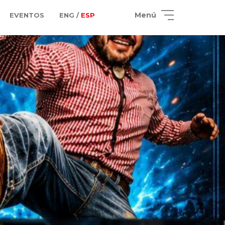
Menú
EVENTOS
ENG /
ESP