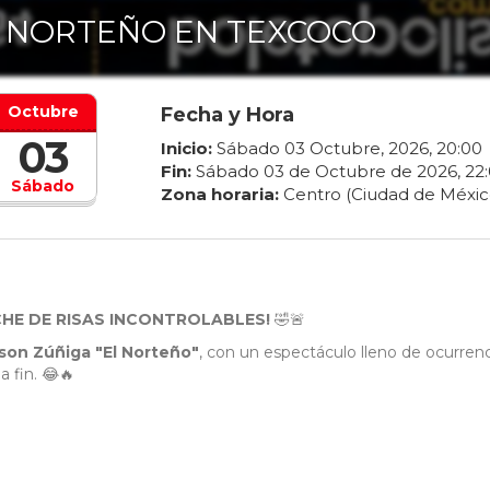
 NORTEÑO EN TEXCOCO
Octubre
Fecha y Hora
03
Inicio:
Sábado
03
Octubre
,
2026
,
20
:
00
Fin:
Sábado
03
de
Octubre
de
2026
,
22
:
Sábado
Zona horaria:
Centro (Ciudad de Méxic
HE DE RISAS INCONTROLABLES!
🤣🚨
son Zúñiga "El Norteño"
, con un espectáculo lleno de ocurrenc
a fin. 😂🔥