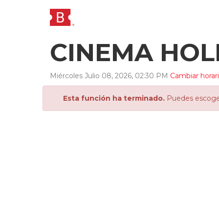
CINEMA HO
Miércoles
Julio
08
,
2026
,
02
:
30
PM
Cambiar horar
Esta función ha terminado.
Puedes escoger 