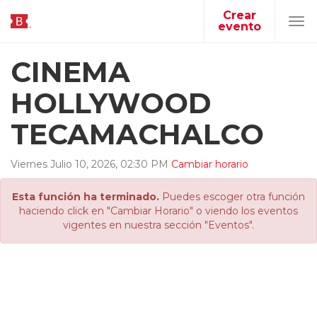
Crear
evento
Tog
navi
CINEMA
HOLLYWOOD
TECAMACHALCO
Viernes
Julio
10
,
2026
,
02
:
30
PM
Cambiar horario
Esta función ha terminado.
Puedes escoger otra función
haciendo click en "Cambiar Horario" o viendo los eventos
vigentes en nuestra sección "Eventos".