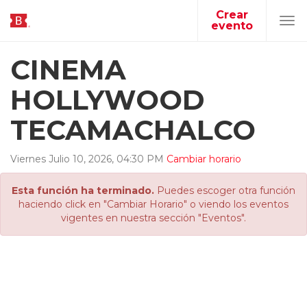
Crear
evento
Tog
navi
CINEMA
HOLLYWOOD
TECAMACHALCO
Viernes
Julio
10
,
2026
,
04
:
30
PM
Cambiar horario
Esta función ha terminado.
Puedes escoger otra función
haciendo click en "Cambiar Horario" o viendo los eventos
vigentes en nuestra sección "Eventos".