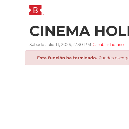
CINEMA HO
Sábado
Julio
11
,
2026
,
12
:
30
PM
Cambiar horario
Esta función ha terminado.
Puedes escoger 