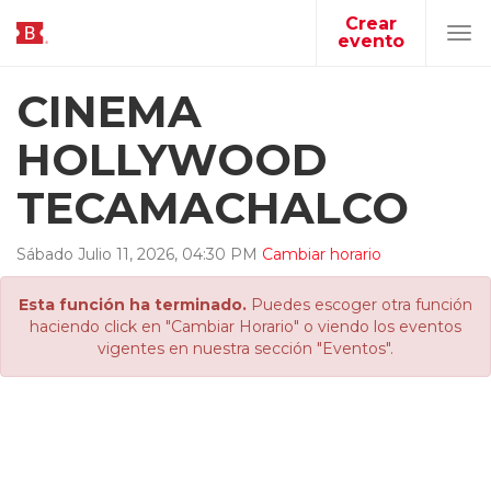
Crear
evento
Tog
navi
CINEMA
HOLLYWOOD
TECAMACHALCO
Sábado
Julio
11
,
2026
,
04
:
30
PM
Cambiar horario
Esta función ha terminado.
Puedes escoger otra función
haciendo click en "Cambiar Horario" o viendo los eventos
vigentes en nuestra sección "Eventos".